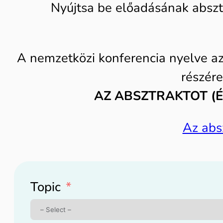
Nyújtsa be előadásának abszt
A nemzetközi konferencia nyelve az
részére
AZ ABSZTRAKTOT (É
Az absz
Topic