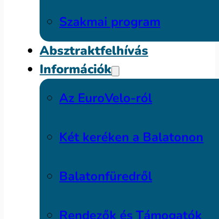
Szakmai program
Absztraktfelhívás
Információk
Az EuroVelo-ról
Két keréken a Balatonon
Balatonfüredről
Rendezők és Támogatók