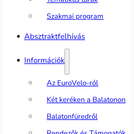
Szakmai program
Absztraktfelhívás
Információk
Az EuroVelo-ról
Két keréken a Balatonon
Balatonfüredről
Rendezők és Támogatók