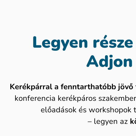
Legyen része
Adjon 
Kerékpárral a fenntarthatóbb jövő 
konferencia kerékpáros szakember
előadások és workshopok té
– legyen az
k