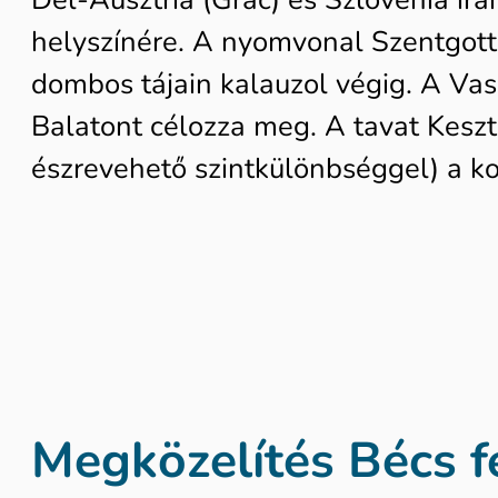
helyszínére. A nyomvonal Szentgott
dombos tájain kalauzol végig. A Va
Balatont célozza meg. A tavat Keszth
észrevehető szintkülönbséggel) a ko
Megközelítés Bécs fe