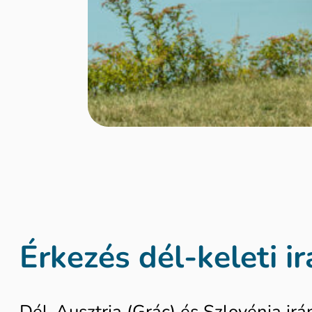
Érkezés dél-keleti i
Dél-Ausztria (Grác) és Szlovénia ir