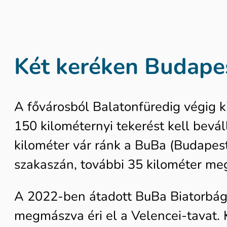
Két keréken Budape
A fővárosból Balatonfüredig végig ki
150 kilométernyi tekerést kell bevá
kilométer vár ránk a BuBa (Budapest
szakaszán, további 35 kilométer meg
A 2022-ben átadott BuBa Biatorbágyn
megmászva éri el a Velencei-tavat. 