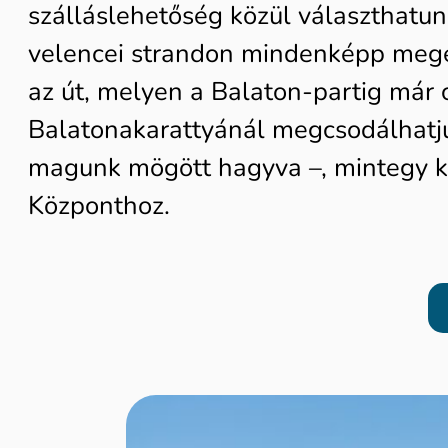
szálláslehetőség közül választhatunk
velencei strandon mindenképp megéri
az út, melyen a Balaton-partig már 
Balatonakarattyánál megcsodálhatj
magunk mögött hagyva –, mintegy ké
Központhoz.