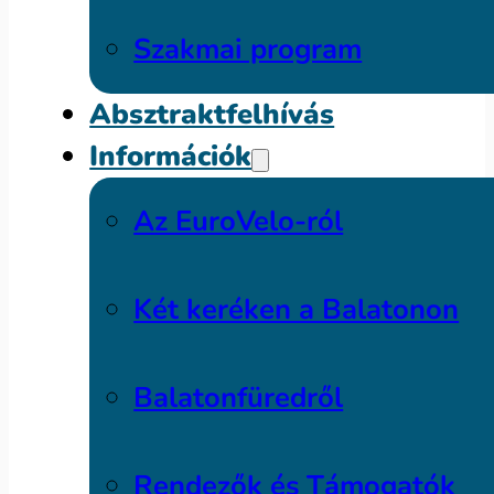
Szakmai program
Absztraktfelhívás
Információk
Az EuroVelo-ról
Két keréken a Balatonon
Balatonfüredről
Rendezők és Támogatók