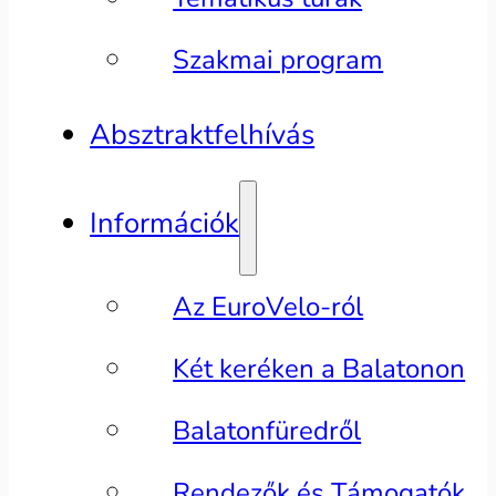
Szakmai program
Absztraktfelhívás
Információk
Az EuroVelo-ról
Két keréken a Balatonon
Balatonfüredről
Rendezők és Támogatók