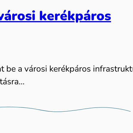
városi kerékpáros
t be a városi kerékpáros infrastrukt
atásra…