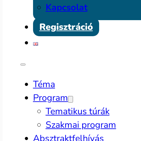
Kapcsolat
Regisztráció
Téma
Program
Tematikus túrák
Szakmai program
Absztraktfelhívás