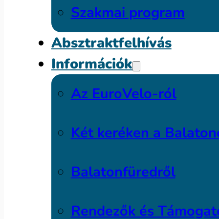
Szakmai program
Absztraktfelhívás
Információk
Az EuroVelo-ról
Két keréken a Balaton
Balatonfüredről
Rendezők és Támogat