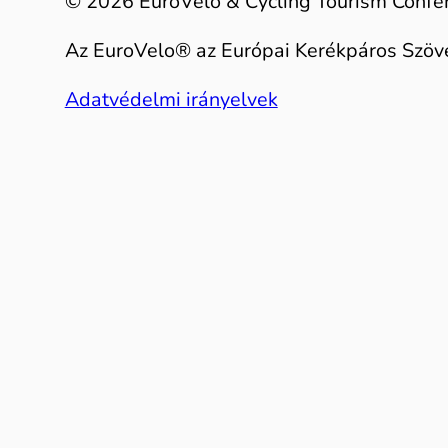
© 2026 EuroVelo & Cycling Tourism Confe
Az EuroVelo® az Európai Kerékpáros Szöve
Adatvédelmi irányelvek