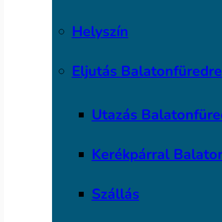
Helyszín
Eljutás Balatonfüredre
Utazás Balatonfüre
Kerékpárral Balato
Szállás