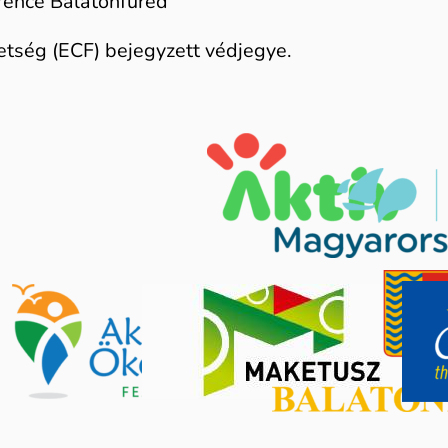
rence Balatonfüred
tség (ECF) bejegyzett védjegye.