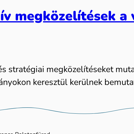
ív megközelítések a 
és stratégiai megközelítéseket muta
mányokon keresztül kerülnek bemut