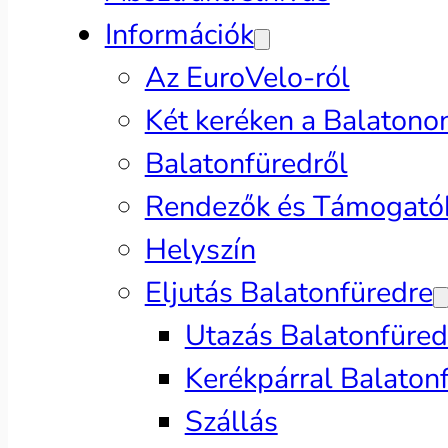
Információk
Az EuroVelo-ról
Két keréken a Balatono
Balatonfüredről
Rendezők és Támogató
Helyszín
Eljutás Balatonfüredre
Utazás Balatonfüred
Kerékpárral Balaton
Szállás